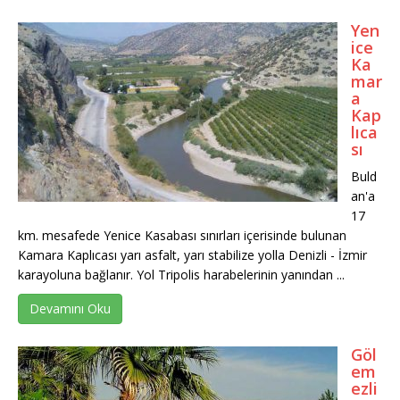
Yen
ice
Ka
mar
a
Kap
lıca
sı
Buld
an'a
17
km. mesafede Yenice Kasabası sınırları içerisinde bulunan
Kamara Kaplıcası yarı asfalt, yarı stabilize yolla Denizli - İzmir
karayoluna bağlanır. Yol Tripolis harabelerinin yanından ...
Devamını Oku
Göl
em
ezli