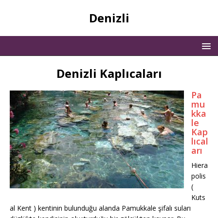
Denizli
Denizli Kaplıcaları
Pa
mu
kka
le
Kap
lıcal
arı
Hiera
polis
(
Kuts
al Kent ) kentinin bulunduğu alanda Pamukkale şifalı suları