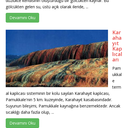
düzlükte kendisinin oluşturduğu bir gölcükten kaynar. Bu
gölcükten gelen su, üstü açık olarak ileride, ...
Devamını Oku
Kar
aha
yıt
Kap
lıcal
arı
Pam
ukkal
e
term
al kaplıcası sisteminin bir kolu sayılan Karahayıt kaplıcası,
Pamukkale'nin 5 km. kuzeyinde, Karahayıt kasabasındadır.
Suyunun bileşimi, Pamukkale kaynağına benzemektedir. Ancak
sıcaklığı daha fazla olup, ...
Devamını Oku