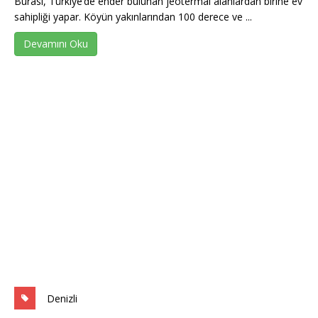
Burası, Türkiye’de ender bulunan jeotermal alanlardan birine ev
sahipliği yapar. Köyün yakınlarından 100 derece ve ...
Devamını Oku
Denizli