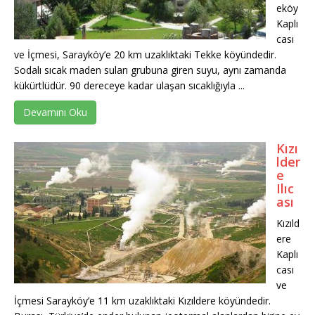
eköy
Kaplı
cası
ve İçmesi, Sarayköy’e 20 km uzaklıktaki Tekke köyündedir.
Sodalı sıcak maden suları grubuna giren suyu, aynı zamanda
kükürtlüdür. 90 dereceye kadar ulaşan sıcaklığıyla ...
Devamını Oku
Kızı
lder
e
Ilıc
ası
Kızıld
ere
Kaplı
cası
ve
İçmesi Sarayköy’e 11 km uzaklıktaki Kızıldere köyündedir.