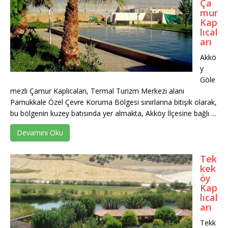
Ça
mur
Kap
lıcal
arı
Akkö
y
Göle
mezli Çamur Kaplıcaları, Termal Turizm Merkezi alanı
Pamukkale Özel Çevre Koruma Bölgesi sınırlarına bitişik olarak,
bu bölgenin kuzey batısında yer almakta, Akköy İlçesine bağlı ...
Devamını Oku
Tek
kek
öy
Kap
lıcal
arı
Tekk