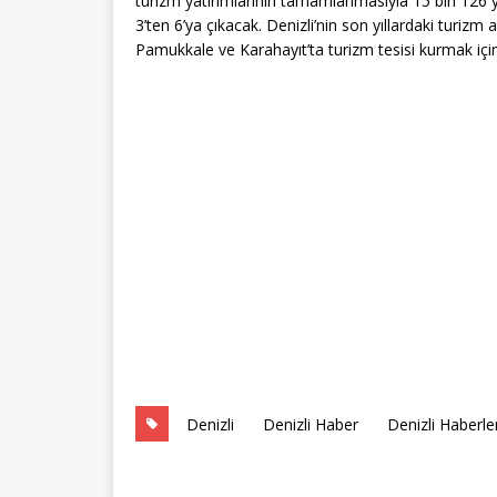
turizm yatırımlarının tamamlanmasıyla 15 bin 126 ya
3’ten 6’ya çıkacak. Denizli’nin son yıllardaki turizm a
Pamukkale ve Karahayıt’ta turizm tesisi kurmak için b
Denizli
Denizli Haber
Denizli Haberler