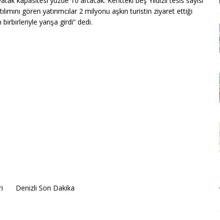
tak kapasitesi yüzde 10 artacak. Kentteki beş Yıldızlı tesis sayısı
tılımını gören yatırımcılar 2 milyonu aşkın turistin ziyaret ettiği
irbirleriyle yarışa girdi” dedi.
i
Denizli Son Dakika