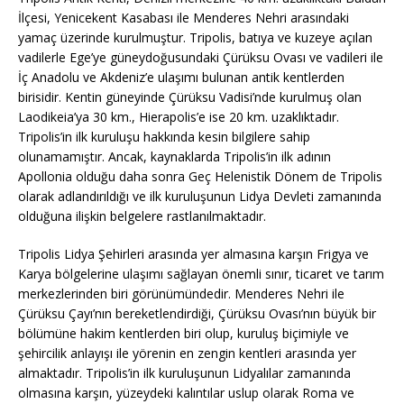
İlçesi, Yenicekent Kasabası ile Menderes Nehri arasındaki
yamaç üzerinde kurulmuştur. Tripolis, batıya ve kuzeye açılan
vadilerle Ege’ye güneydoğusundaki Çürüksu Ovası ve vadileri ile
İç Anadolu ve Akdeniz’e ulaşımı bulunan antik kentlerden
birisidir. Kentin güneyinde Çürüksu Vadisi’nde kurulmuş olan
Laodikeia’ya 30 km., Hierapolis’e ise 20 km. uzaklıktadır.
Tripolis’in ilk kuruluşu hakkında kesin bilgilere sahip
olunamamıştır. Ancak, kaynaklarda Tripolis’in ilk adının
Apollonia olduğu daha sonra Geç Helenistik Dönem de Tripolis
olarak adlandırıldığı ve ilk kuruluşunun Lidya Devleti zamanında
olduğuna ilişkin belgelere rastlanılmaktadır.
Tripolis Lidya Şehirleri arasında yer almasına karşın Frigya ve
Karya bölgelerine ulaşımı sağlayan önemli sınır, ticaret ve tarım
merkezlerinden biri görünümündedir. Menderes Nehri ile
Çürüksu Çayı’nın bereketlendirdiği, Çürüksu Ovası’nın büyük bir
bölümüne hakim kentlerden biri olup, kuruluş biçimiyle ve
şehircilik anlayışı ile yörenin en zengin kentleri arasında yer
almaktadır. Tripolis’in ilk kuruluşunun Lidyalılar zamanında
olmasına karşın, yüzeydeki kalıntılar uslup olarak Roma ve