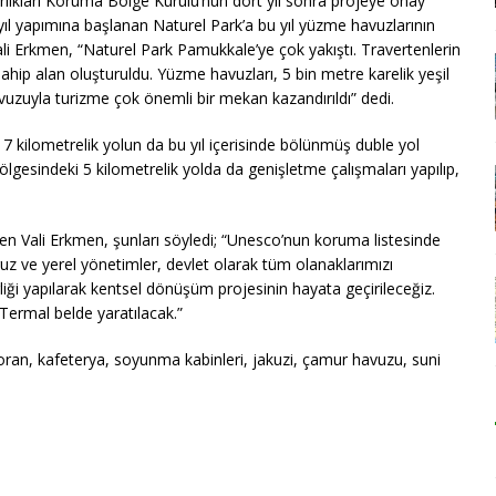
Varlıkları Koruma Bölge Kurulu’nun dört yıl sonra projeye onay
yıl yapımına başlanan Naturel Park’a bu yıl yüzme havuzlarının
Vali Erkmen, “Naturel Park Pamukkale’ye çok yakıştı. Travertenlerin
ahip alan oluşturuldu. Yüzme havuzları, 5 bin metre karelik yeşil
vuzuyla turizme çok önemli bir mekan kazandırıldı” dedi.
7 kilometrelik yolun da bu yıl içerisinde bölünmüş duble yol
ölgesindeki 5 kilometrelik yolda da genişletme çalışmaları yapılıp,
yen Vali Erkmen, şunları söyledi; “Unesco’nun koruma listesinde
z ve yerel yönetimler, devlet olarak tüm olanaklarımızı
rliği yapılarak kentsel dönüşüm projesinin hayata geçirileceğiz.
Termal belde yaratılacak.”
oran, kafeterya, soyunma kabinleri, jakuzi, çamur havuzu, suni