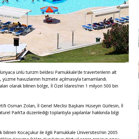
dünyaca ünlü turizm beldesi Pamukkale’de travertenlerin alt
, yüzme havuzlarının hizmete açılmasıyla tamamlandı.
lan olarak bilinen bölge, İl Özel İdaresi’nin 1 milyon 500 bin
i’li Osman Zolan, İl Genel Meclisi Başkanı Hüseyin Gürlesin, İl
turel Park’ta düzenlediği toplantıyla yapılanlar hakkında bilgi
ak bilinen Kocaçukur ile ilgili Pamukkale Üniversitesi’nin 2005