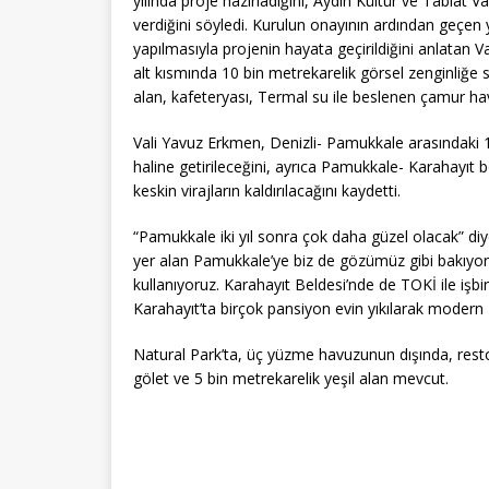
yılında proje hazırladığını, Aydın Kültür ve Tabiat 
verdiğini söyledi. Kurulun onayının ardından geçen 
yapılmasıyla projenin hayata geçirildiğini anlatan 
alt kısmında 10 bin metrekarelik görsel zenginliğe s
alan, kafeteryası, Termal su ile beslenen çamur ha
Vali Yavuz Erkmen, Denizli- Pamukkale arasındaki 1
haline getirileceğini, ayrıca Pamukkale- Karahayıt b
keskin virajların kaldırılacağını kaydetti.
“Pamukkale iki yıl sonra çok daha güzel olacak” di
yer alan Pamukkale’ye biz de gözümüz gibi bakıyoru
kullanıyoruz. Karahayıt Beldesi’nde de TOKİ ile işbi
Karahayıt’ta birçok pansiyon evin yıkılarak modern 
Natural Park’ta, üç yüzme havuzunun dışında, rest
gölet ve 5 bin metrekarelik yeşil alan mevcut.