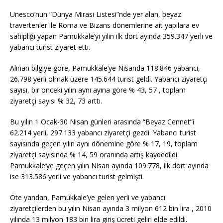
Unesco’nun “Dünya Mirası Listesi”nde yer alan, beyaz
travertenler ile Roma ve Bizans dönemlerine ait yapılara ev
sahipliği yapan Pamukkale’yi yılın ilk dört ayında 359.347 yerli ve
yabancı turist ziyaret etti.
Alınan bilgiye göre, Pamukkale’ye Nisanda 118.846 yabancı,
26.798 yerli olmak üzere 145.644 turist geldi. Yabancı ziyaretçi
sayısı, bir önceki yılın aynı ayına göre % 43, 57 , toplam
ziyaretçi sayısı % 32, 73 arttı.
Bu yılın 1 Ocak-30 Nisan günleri arasında “Beyaz Cennet”i
62.214 yerli, 297.133 yabancı ziyaretçi gezdi. Yabancı turist
sayısında geçen yılın aynı dönemine göre % 17, 19, toplam
ziyaretçi sayısında % 14, 59 oranında artış kaydedildi.
Pamukkale’ye geçen yılın Nisan ayında 109.778, ilk dört ayında
ise 313.586 yerli ve yabancı turist gelmişti.
Öte yandan, Pamukkale’ye gelen yerli ve yabancı
ziyaretçilerden bu yılın Nisan ayında 3 milyon 612 bin lira , 2010
yılında 13 milyon 183 bin lira giriş ücreti geliri elde edildi.