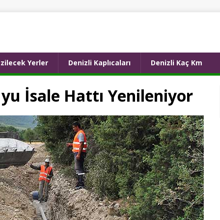
zilecek Yerler
Denizli Kaplıcaları
Denizli Kaç Km
u İsale Hattı Yenileniyor