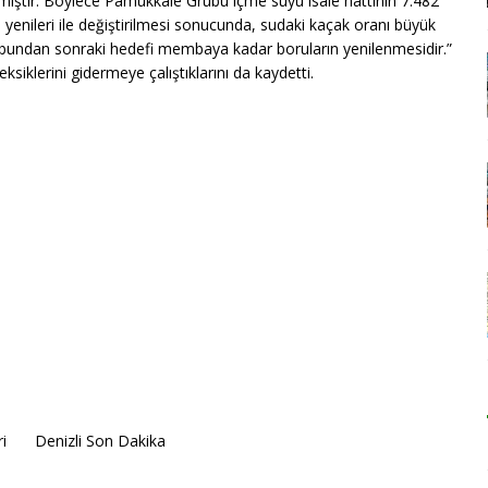
lenmiştir. Böylece Pamukkale Grubu içme suyu isale hattının 7.482
ın yenileri ile değiştirilmesi sonucunda, sudaki kaçak oranı büyük
in bundan sonraki hedefi membaya kadar boruların yenilenmesidir.”
ksiklerini gidermeye çalıştıklarını da kaydetti.
i
Denizli Son Dakika