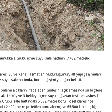
 Pamukkale Grubu içme suyu isale hattının, 7.482 metrelik
İdaresi Su ve Kanal Hizmetleri Müdürlüğü’nün, alt yapı çalışmaları
u isale hattında, boru değişimi yaptığını belirtti.
 önlemi aldıklarını ifade eden Gürlesin, açıklamasında şu bilgilere
ptaki 14 köy ve 3 beldeye içme suyu sağlayan tesisteki asbestli
 Grubu isale hattındaki 5.082 metre boru il özel idaresince
ında 2.400 metre polietilen boru alınmış ve 65.500 lira karşılığında