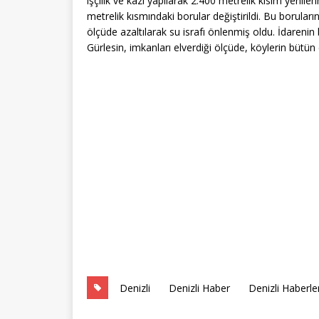
işçilik ve kazı yapılarak 2.400 metrelik kısım yeni
metrelik kısmındaki borular değiştirildi. Bu borular
ölçüde azaltılarak su israfı önlenmiş oldu. İdaren
Gürlesin, imkanları elverdiği ölçüde, köylerin bütün e
Denizli
Denizli Haber
Denizli Haberler