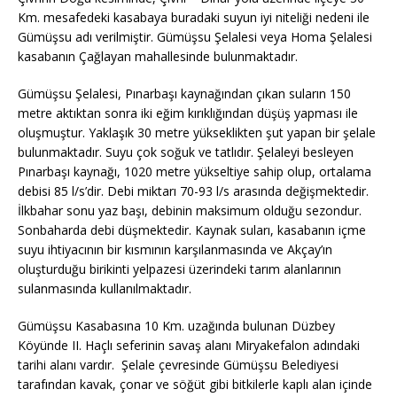
Km. mesafedeki kasabaya buradaki suyun iyi niteliği nedeni ile
Gümüşsu adı verilmiştir. Gümüşsu Şelalesi veya Homa Şelalesi
kasabanın Çağlayan mahallesinde bulunmaktadır.
Gümüşsu Şelalesi, Pınarbaşı kaynağından çıkan suların 150
metre aktıktan sonra iki eğim kırıklığından düşüş yapması ile
oluşmuştur. Yaklaşık 30 metre yükseklikten şut yapan bir şelale
bulunmaktadır. Suyu çok soğuk ve tatlıdır. Şelaleyi besleyen
Pınarbaşı kaynağı, 1020 metre yükseltiye sahip olup, ortalama
debisi 85 l/s’dir. Debi miktarı 70-93 l/s arasında değişmektedir.
İlkbahar sonu yaz başı, debinin maksimum olduğu sezondur.
Sonbaharda debi düşmektedir. Kaynak suları, kasabanın içme
suyu ihtiyacının bir kısmının karşılanmasında ve Akçay’ın
oluşturduğu birikinti yelpazesi üzerindeki tarım alanlarının
sulanmasında kullanılmaktadır.
Gümüşsu Kasabasına 10 Km. uzağında bulunan Düzbey
Köyünde II. Haçlı seferinin savaş alanı Miryakefalon adındaki
tarihi alanı vardır. Şelale çevresinde Gümüşsu Belediyesi
tarafından kavak, çonar ve söğüt gibi bitkilerle kaplı alan içinde