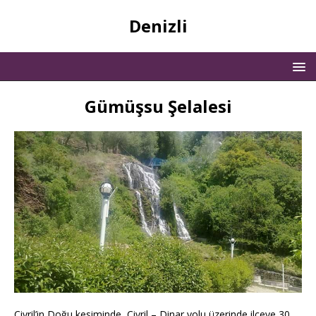
Denizli
Gümüşsu Şelalesi
Çivril’in Doğu kesiminde, Çivril – Dinar yolu üzerinde ilçeye 30