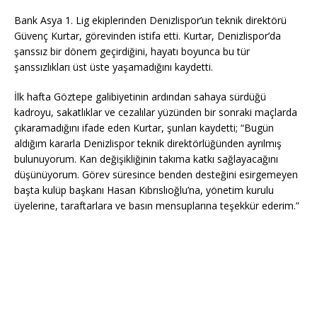
Bank Asya 1. Lig ekiplerinden Denizlispor’un teknik direktörü
Güvenç Kurtar, görevinden istifa etti. Kurtar, Denizlispor’da
şanssız bir dönem geçirdiğini, hayatı boyunca bu tür
şanssızlıkları üst üste yaşamadığını kaydetti.
İlk hafta Göztepe galibiyetinin ardından sahaya sürdüğü
kadroyu, sakatlıklar ve cezalılar yüzünden bir sonraki maçlarda
çıkaramadığını ifade eden Kurtar, şunları kaydetti; “Bugün
aldığım kararla Denizlispor teknik direktörlüğünden ayrılmış
bulunuyorum. Kan değişikliğinin takıma katkı sağlayacağını
düşünüyorum. Görev süresince benden desteğini esirgemeyen
başta kulüp başkanı Hasan Kıbrıslıoğlu’na, yönetim kurulu
üyelerine, taraftarlara ve basın mensuplarına teşekkür ederim.”