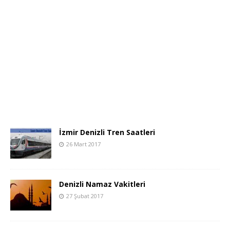
İzmir Denizli Tren Saatleri
26 Mart 2017
Denizli Namaz Vakitleri
27 Şubat 2017