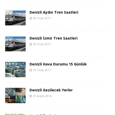
Denizli Aydın Tren Saatleri
20 Ocak 2017
Denizli İzmir Tren Saatleri
20 Ocak 2017
Denizli Hava Durumu 15 Günlük
19 Ocak 2017
Denizli Gezilecek Yerler
25 Aralık 2016