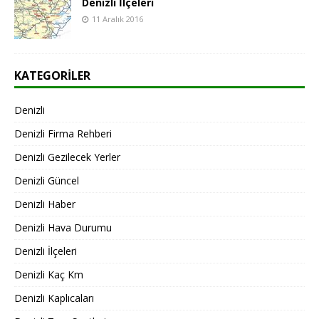
Denizli İlçeleri
11 Aralık 2016
KATEGORILER
Denizli
Denizli Firma Rehberi
Denizli Gezilecek Yerler
Denizli Güncel
Denizli Haber
Denizli Hava Durumu
Denizli İlçeleri
Denizli Kaç Km
Denizli Kaplıcaları