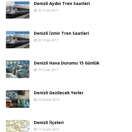
Denizli Aydın Tren Saatleri
20 Ocak 2017
Denizli İzmir Tren Saatleri
20 Ocak 2017
Denizli Hava Durumu 15 Günlük
19 Ocak 2017
Denizli Gezilecek Yerler
25 Aralık 2016
Denizli İlçeleri
11 Aralık 2016