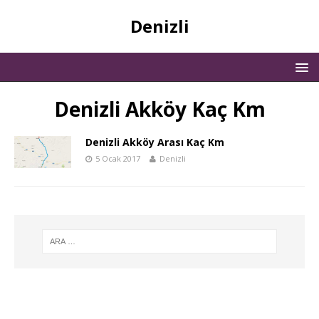
Denizli
Denizli Akköy Kaç Km
Denizli Akköy Arası Kaç Km
5 Ocak 2017
Denizli