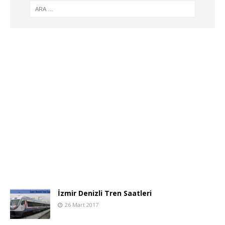
İzmir Denizli Tren Saatleri
26 Mart 2017