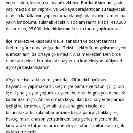
verimli olup, kısmen sulanabilmektedir. Burdur il sınırları içinde
yapılmakta olan Yapraklı ve Belkaya barajlarından su taşıyacak
olan su kanallarının yapımı tamamlandığında ovanın tamamına
yakın bir bölümü sulanabilecektir. Toplam tarım arazisi 413.260
dekar olup, 95.600 dekarlık kısmında sulu tarım yapılmaktadır.
İlçe merkezi ve kasabalarda, el sanatları ve ticaret tarımsal
üretime göre daha yoğundur. Tekstil sektörünün gelişmesi yeni
iş imkanlarını da ortaya çıkarmıştır. Ana merkezleri Denizli’de
olan bazı tekstil firmaları, Acıpayam’da konfeksiyon atölyeleri
açmaya başlamışlardır.
Köylerde ise tarla tarımı yanında, kültür ırkı büyükbaş
hayvancılık yapılmaktadır. Geçmişte pamuk ve tütün işçiliği için
ilçe dışına çıkışlar çoğunluktayken, bu oran bugün yok denecek
kadar azalmıştır. Ancak orman köyü olan bazı köylerde pamuk
işçiliği ve İzmir’deki Çamaltı tuzlasına giden işçiler de
bulunmaktadır. Sulanabilir arazide başta pancar, baklagiller,
havuç, mısır, anason yetiştirilirken; bazı yerleşim yerlerinde,
kıraç arazide tütün üretimi önemli yer tutar. Tahıllar ise en çok
ekilen ürünlerdir.