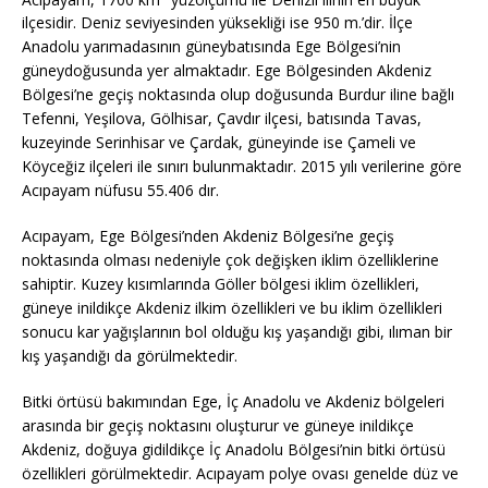
ilçesidir. Deniz seviyesinden yüksekliği ise 950 m.’dir. İlçe
Anadolu yarımadasının güneybatısında Ege Bölgesi’nin
güneydoğusunda yer almaktadır. Ege Bölgesinden Akdeniz
Bölgesi’ne geçiş noktasında olup doğusunda Burdur iline bağlı
Tefenni, Yeşilova, Gölhisar, Çavdır ilçesi, batısında Tavas,
kuzeyinde Serinhisar ve Çardak, güneyinde ise Çameli ve
Köyceğiz ilçeleri ile sınırı bulunmaktadır. 2015 yılı verilerine göre
Acıpayam nüfusu 55.406 dır.
Acıpayam, Ege Bölgesi’nden Akdeniz Bölgesi’ne geçiş
noktasında olması nedeniyle çok değişken iklim özelliklerine
sahiptir. Kuzey kısımlarında Göller bölgesi iklim özellikleri,
güneye inildikçe Akdeniz ilkim özellikleri ve bu iklim özellikleri
sonucu kar yağışlarının bol olduğu kış yaşandığı gibi, ılıman bir
kış yaşandığı da görülmektedir.
Bitki örtüsü bakımından Ege, İç Anadolu ve Akdeniz bölgeleri
arasında bir geçiş noktasını oluşturur ve güneye inildikçe
Akdeniz, doğuya gidildikçe İç Anadolu Bölgesi’nin bitki örtüsü
özellikleri görülmektedir. Acıpayam polye ovası genelde düz ve