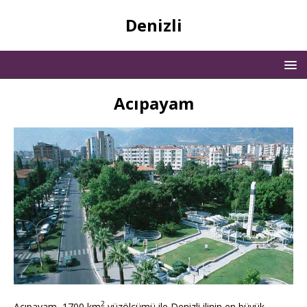
Denizli
Acıpayam
2
Acıpayam, 1700 km
yüzölçümü ile Denizli ilinin en büyük